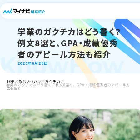
学業のガクチカはどう書く？
例文8選と、GPA・成績優秀
者のアピール方法も紹介
KnowHow
2026年6月26日
TOP
就活ノウハウ
ガクチカ
学業のガクチカはどう書く？例文8選と、GPA・成績優秀者のアピール方
法も紹介