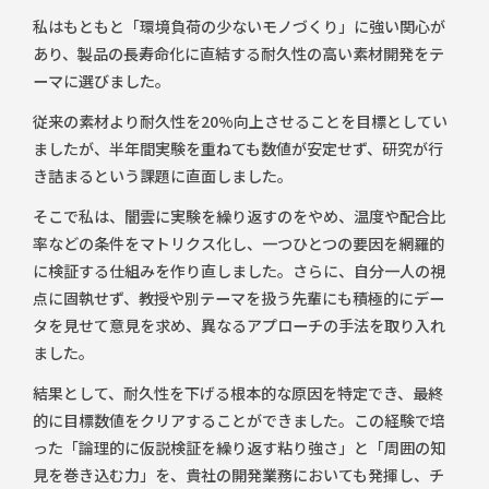
私はもともと「環境負荷の少ないモノづくり」に強い関心が
あり、製品の長寿命化に直結する耐久性の高い素材開発をテ
ーマに選びました。
従来の素材より耐久性を20%向上させることを目標としてい
ましたが、半年間実験を重ねても数値が安定せず、研究が行
き詰まるという課題に直面しました。
そこで私は、闇雲に実験を繰り返すのをやめ、温度や配合比
率などの条件をマトリクス化し、一つひとつの要因を網羅的
に検証する仕組みを作り直しました。さらに、自分一人の視
点に固執せず、教授や別テーマを扱う先輩にも積極的にデー
タを見せて意見を求め、異なるアプローチの手法を取り入れ
ました。
結果として、耐久性を下げる根本的な原因を特定でき、最終
的に目標数値をクリアすることができました。この経験で培
った「論理的に仮説検証を繰り返す粘り強さ」と「周囲の知
見を巻き込む力」を、貴社の開発業務においても発揮し、チ