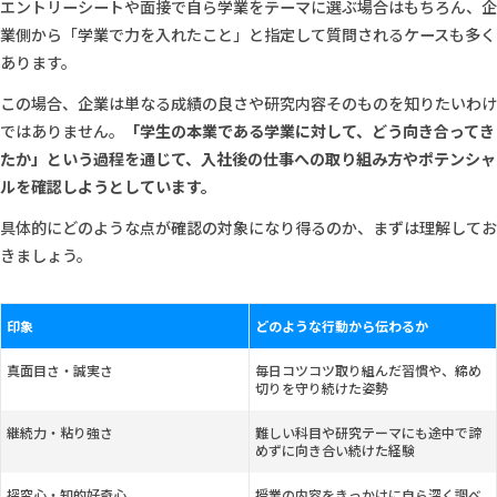
エントリーシートや面接で自ら学業をテーマに選ぶ場合はもちろん、企
業側から「学業で力を入れたこと」と指定して質問されるケースも多く
あります。
この場合、企業は単なる成績の良さや研究内容そのものを知りたいわけ
ではありません。
「学生の本業である学業に対して、どう向き合ってき
たか」という過程を通じて、入社後の仕事への取り組み方やポテンシャ
ルを確認しようとしています。
具体的にどのような点が確認の対象になり得るのか、まずは理解してお
きましょう。
印象
どのような行動から伝わるか
真面目さ・誠実さ
毎日コツコツ取り組んだ習慣や、締め
切りを守り続けた姿勢
継続力・粘り強さ
難しい科目や研究テーマにも途中で諦
めずに向き合い続けた経験
探究心・知的好奇心
授業の内容をきっかけに自ら深く調べ