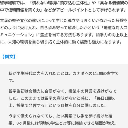
留学経験では、「慣れない環境に飛び込む主体性」や「異なる価値観の
中で信頼関係を築く力」などがアピールポイントとして挙げられます。
言葉の壁や文化の違いによって生じた孤立やうまくいかなかった経験を
どのように受け入れ、自ら歩み寄って解決したかという「地道な対人コ
ミュニケーション」に焦点を当てる方法もあります。語学力の向上以上
に、未知の環境を自ら切り拓く主体的に動く姿勢も魅力になります。
【例文】
私が学生時代に力を入れたことは、カナダへの1年間の留学で
す。
留学当初は会話力に自信がなく、授業中の発言を避けがちで
した。このままでは留学の意味がないと感じ、「毎日1回以
上、授業で発言する」という目標を自分に課しました。
うまく伝えられなくても、拙い英語でも手を挙げ続けた結
果、3ヶ月後には現地の学生と対等に議論できる場面が増え、