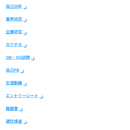
自己分析
業界研究
企業研究
ガクチカ
OB・OG訪問
自己PR
志望動機
エントリーシート
履歴書
適性検査