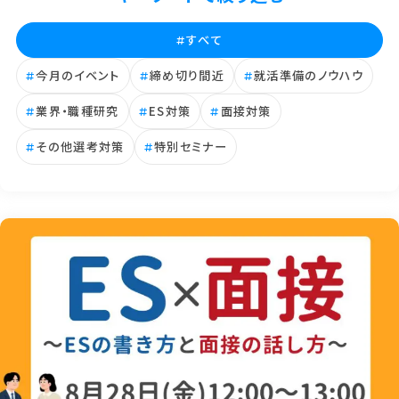
すべて
#
今月のイベント
締め切り間近
就活準備のノウハウ
#
#
#
業界・職種研究
ES対策
面接対策
#
#
#
その他選考対策
特別セミナー
#
#