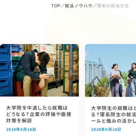
TOP
就活ノウハウ
理系の就活方法
理系の就活
大学院を中退したら就職は
大学院生の就職は
どうなる？企業の評価や面接
る？理系院生の就
対策を解説
ールと強みの活か
2026年6月16日
2026年6月16日