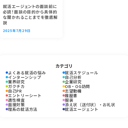
就活エージェントの面談前に
必読！面談の目的から具体的
な聞かれることまでを徹底解
説
2025年7月29日
カテゴリ
よくある就活の悩み
就活スケジュール
インターンシップ
自己分析
業界研究
企業研究
ガクチカ
OB・OG訪問
自己PR
志望動機
エントリーシート
履歴書
適性検査
服装
面接対策
添え状（送付状）・お礼状
理系の就活方法
就活エージェント