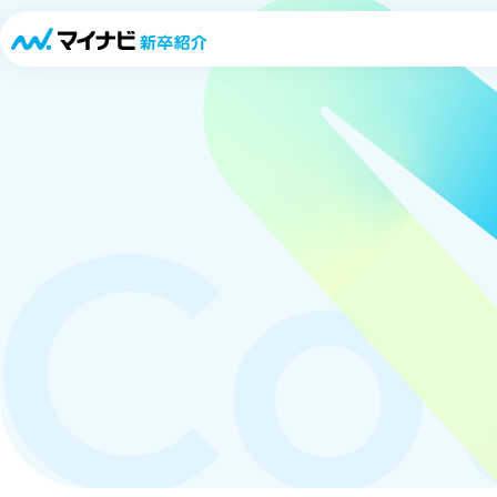
「キャリパスLIVE」
Co