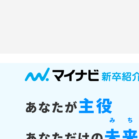
主役
あなたが
み
ち
未
あなただけの