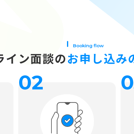
Booking flow
ライン面談の
お申し込み
02
0
面談