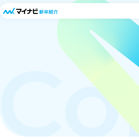
「キャリパスLIVE」
Co