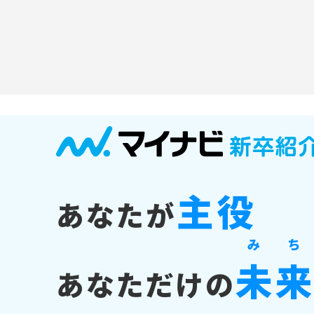
主役
あなたが
み
ち
未
あなただけの