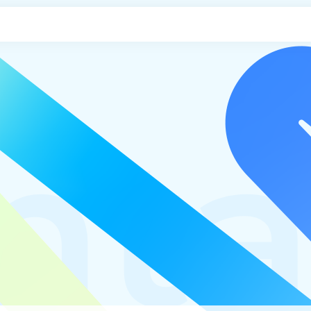
申し込み
nta