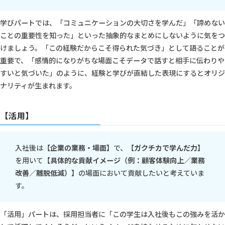
学びパートでは、「コミュニケーションの大切さを学んだ」「諦めない
ことの重要性を知った」といった抽象的なまとめにしないように気をつ
けましょう。「この経験だからこそ得られた気づき」として語ることが
重要で、「感情的になりがちな場面こそデータで話すと相手に伝わりや
すいと気づいた」のように、経験と学びが直結した表現にするとオリジ
ナリティが生まれます。
【活用】
入社後は
【企業の業務・場面】
で、
【ガクチカで学んだ力】
を用いて
【具体的な貢献イメージ（例：顧客体験向上／業務
改善／離脱低減）】
の場面において貢献したいと考えていま
す。
「活用」パートは、採用担当者に「この学生は入社後もこの強みを活か