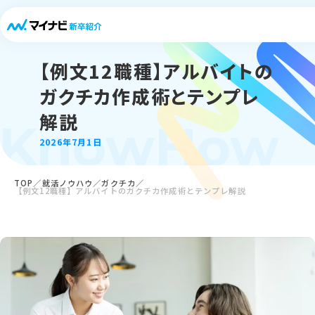
【例文12職種】アルバイトの
ガクチカ作成術とテンプレ
解説
KnowHow
2026年7月1日
TOP
就活ノウハウ
ガクチカ
【例文12職種】アルバイトのガクチカ作成術とテンプレ解説