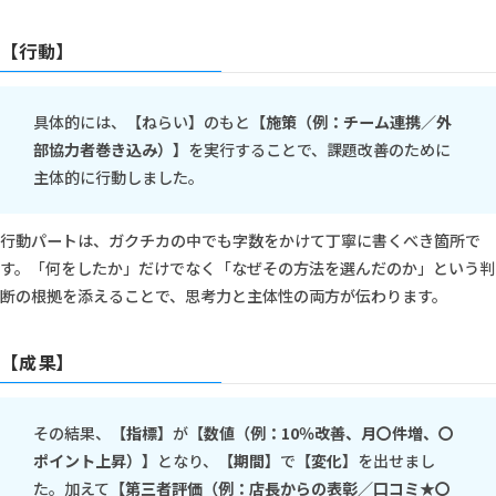
【行動】
具体的には、【ねらい】のもと
【施策（例：チーム連携／外
部協力者巻き込み）】
を実行することで、課題改善のために
主体的に行動しました。
行動パートは、ガクチカの中でも字数をかけて丁寧に書くべき箇所で
す。「何をしたか」だけでなく「なぜその方法を選んだのか」という判
断の根拠を添えることで、思考力と主体性の両方が伝わります。
【成果】
その結果、
【指標】
が
【数値（例：10％改善、月〇件増、〇
ポイント上昇）】
となり、
【期間】
で
【変化】
を出せまし
た。加えて
【第三者評価（例：店長からの表彰／口コミ★〇