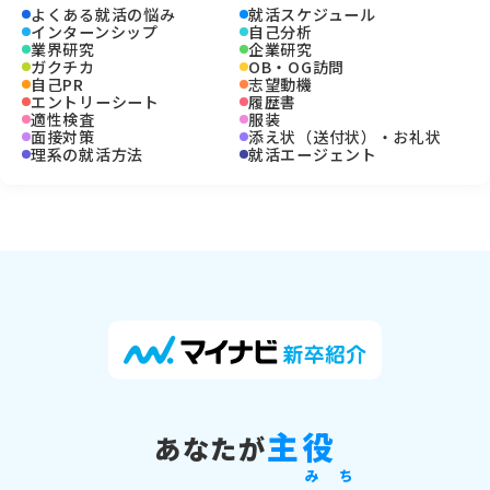
よくある就活の悩み
就活スケジュール
インターンシップ
自己分析
業界研究
企業研究
ガクチカ
OB・OG訪問
自己PR
志望動機
エントリーシート
履歴書
適性検査
服装
面接対策
添え状（送付状）・お礼状
理系の就活方法
就活エージェント
主役
あなたが
み
ち