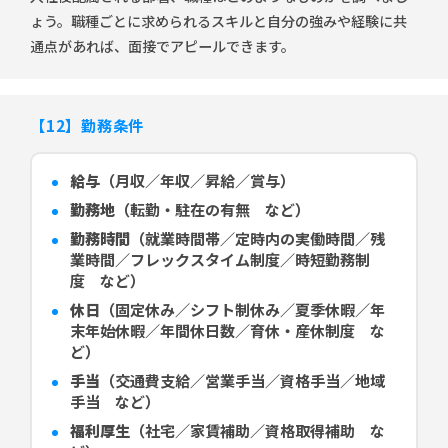
ょう。職種ごとに求められるスキルと自分の強みや経験に共
通点があれば、面接でアピールできます。
【12】勤務条件
給与
（月収／年収／昇給／賞与）
勤務地
（転勤・駐在の有無 など）
勤務時間
（就業時間帯／定時内の実働時間／残
業時間／フレックスタイム制度／時短勤務制
度 など）
休日
（固定休み／シフト制休み／夏季休暇／年
末年始休暇／年間休日数／育休・産休制度 な
ど）
手当
（交通費支給／営業手当／資格手当／地域
手当 など）
福利厚生
（社宅／家賃補助／資格取得補助 な