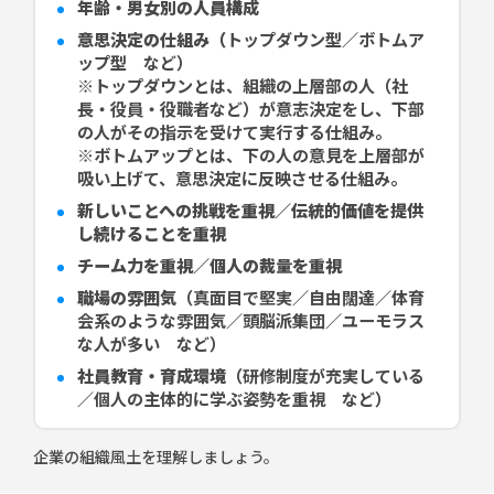
年齢・男女別の人員構成
意思決定の仕組み（
トップダウン型／ボトムア
ップ型 など）
※トップダウンとは、組織の上層部の人（社
長・役員・役職者など）が意志決定をし、下部
の人がその指示を受けて実行する仕組み。
※ボトムアップとは、下の人の意見を上層部が
吸い上げて、意思決定に反映させる仕組み。
新しいことへの挑戦を重視／伝統的価値を提供
し続けることを重視
チーム力を重視／個人の裁量を重視
職場の雰囲気
（真面目で堅実／自由闊達／体育
会系のような雰囲気／頭脳派集団／ユーモラス
な人が多い など）
社員教育・育成環境
（研修制度が充実している
／個人の主体的に学ぶ姿勢を重視 など）
企業の組織風土を理解しましょう。