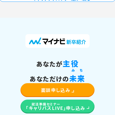
主役
あなたが
み
ち
未
来
あなただけの
面談申し込み
就活準備セミナー
「キャリパスLIVE」
申し込み