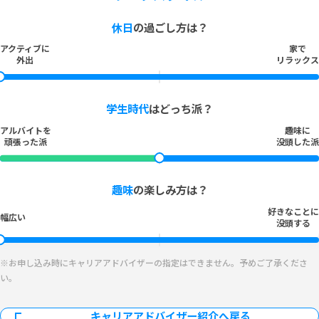
休日
の過ごし方は？
アクティブに
家で
外出
リラックス
学生時代
はどっち派？
アルバイトを
趣味に
頑張った派
没頭した派
趣味
の楽しみ方は？
好きなことに
幅広い
没頭する
※お申し込み時にキャリアアドバイザーの指定はできません。予めご了承くださ
い。
キャリアアドバイザー紹介へ戻る