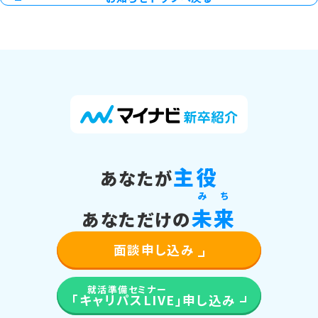
主役
あなたが
み
ち
未
来
あなただけの
面談申し込み
就活準備セミナー
「キャリパスLIVE」
申し込み