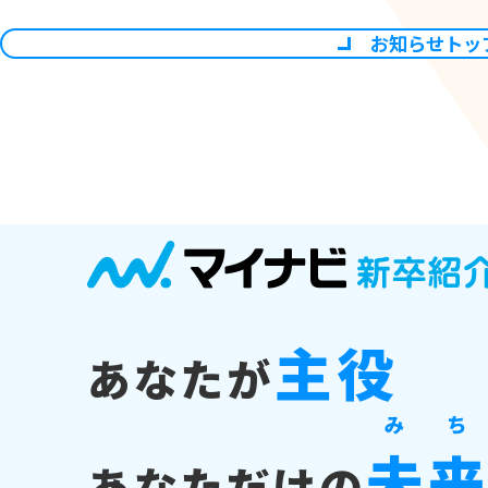
お知らせトッ
主役
あなたが
み
ち
未
あなただけの