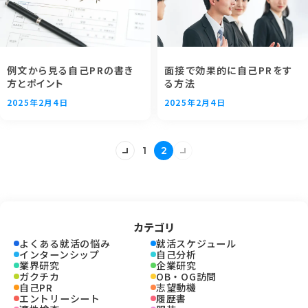
例文から見る自己PRの書き
面接で効果的に自己PRをす
方とポイント
る方法
2025年2月4日
2025年2月4日
1
2
カテゴリ
よくある就活の悩み
就活スケジュール
インターンシップ
自己分析
業界研究
企業研究
ガクチカ
OB・OG訪問
自己PR
志望動機
エントリーシート
履歴書