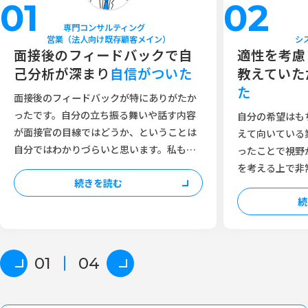
01
02
専門コンサルティング
営業（法人向け既存顧客メイン）
シ
面接後のフィードバックで自
適性を考慮
己分析が深まり
自信がついた
教えていた
た
面接後のフィードバックが特にありがたか
ったです。自分の立ち振る舞いや話す内容
自分の希望はも
が面接官の目線ではどうか、ということは
えて向いている
自分ではわかりづらいと思います。私も当
ったことで視野
初は面接で緊張して失敗することが多かっ
を考える上で非
続きを読む
たですが、フィードバックの際にはキャリ
ントリーシート
アアドバイザーの方に自分では気付かなか
続
考時のフォロー
った点を指摘してもらったり、欠点や失敗
ていた時よりも
を理解して改善していくことで自己分析が
た。
深まり自信がついて、面接でも徐々に評価
01
04
をいただけるようになりました。