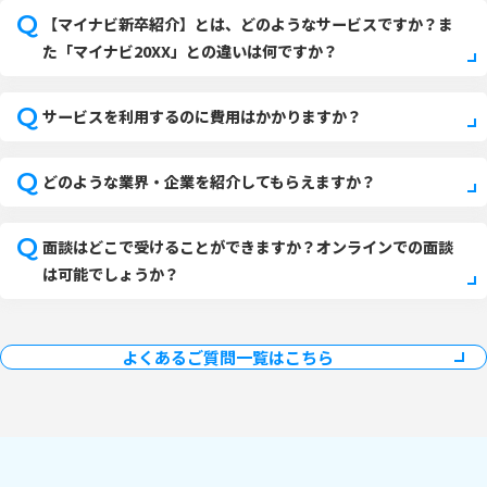
Q
【マイナビ新卒紹介】とは、どのようなサービスですか？ま
た「マイナビ20XX」との違いは何ですか？
A
「マイナビ新卒紹介」は、キャリアアドバイザーがご登録情
Q
サービスを利用するのに費用はかかりますか？
報や面談をもとに、企業紹介や就活全般に関するアドバイ
ス・面接日程の調整等もサポートする就職エージェントサー
A
当サービスは全て無料でご利用いただけます。
Q
どのような業界・企業を紹介してもらえますか？
ビスです。
（ただし、ご来社時及び企業に訪問する際の交通費・宿泊費
一方、就職情報サイト「マイナビ20××」はご自身でサイ
等は自己負担となります。）
A
面談で現在の就活の状況や希望（就活で大事にしている価値
Q
面談はどこで受けることができますか？オンラインでの面談
ト内の企業を検索し、応募が行えます。
観）やお人柄などをお伺いした上で一人ひとりに合った企業
は可能でしょうか？
詳しい違いは
マイナビ新卒紹介とマイナビ20XXとの違い
を
をご紹介させていただきます。
ご覧ください。
時期にもよりますが、非公開求人（就職情報サイト等で募集
A
面談は、電話・オンライン・対面で実施しております。
していない求人）やマイナビ新卒紹介独占求人のご紹介も可
電話・オンラインの場合は場所を問わずにお気軽に受けてい
よくあるご質問一覧はこちら
能です。
ただけます。
対面の場合は東京・横浜・名古屋・大阪・神戸・札幌・仙
台・福岡・広島・金沢・さいたまで実施しています。
住所と電話番号については下記関連ページからご確認くださ