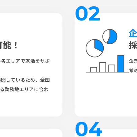
02
可能！
が各エリアで就活をサポ
企
考
展開しているため、全国
する勤務地エリアに合わ
04