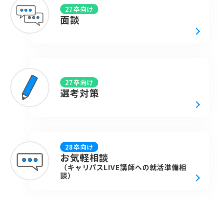
27卒向け
面談
27卒向け
選考対策
28卒向け
お気軽相談
（キャリパスLIVE講師への就活準備相
談）